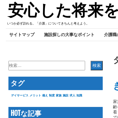
Skip
安心した将来
to
content
いつか必ず訪れる。「介護」についてきちんと考えよう。
サイトマップ
施設探しの大事なポイント
介護職
検
索:
タグ
デイサービス
メリット
備え
制度
家族
施設
求人
知識
家
齢
HOTな記事
看
で