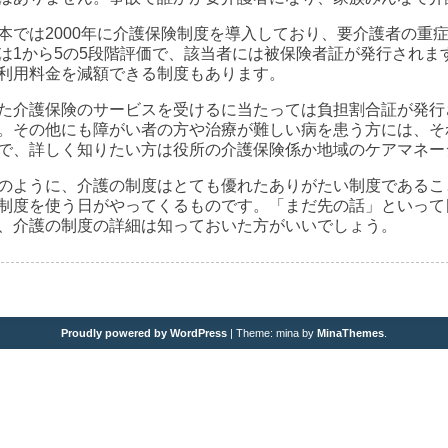
本では2000年に介護保険制度を導入しており、要介護者の重
は1から5の5段階評価で、該当者には被保険者証が発行され
利用料金を減額できる制度もあります。
た介護保険のサービスを受けるに当たっては負担割合証が発行
。その他にも障がい者の方や治療が難しい病を患う方には、そ
で、詳しく知りたい方は役所の介護保険係か地域のケアマネー
のように、介護の制度はとても優れたありがたい制度であるこ
制度を使う日がやってくるものです。「まだ先の話」といって
、介護の制度の詳細は知っておいた方がいいでしょう。
Proudly powered by WordPress
|
Theme: mina by
MinaThemes
.